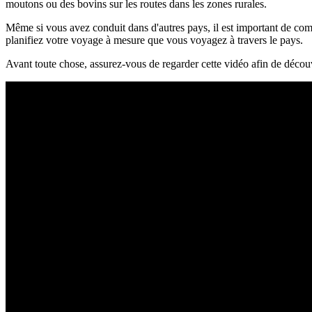
moutons ou des bovins sur les routes dans les zones rurales.
Même si vous avez conduit dans d'autres pays, il est important de com
planifiez votre voyage à mesure que vous voyagez à travers le pays.
Avant toute chose, assurez-vous de regarder cette vidéo afin de découv