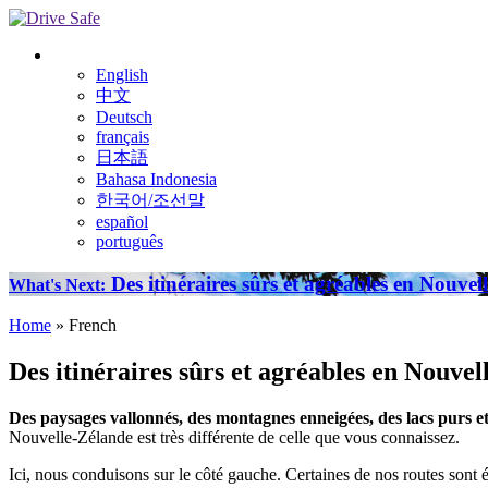
English
中文
Deutsch
français
日本語
Bahasa Indonesia
한국어/조선말
español
português
Des itinéraires sûrs et agréables en Nouvel
What's Next:
Home
» French
Des itinéraires sûrs et agréables en Nouve
Des paysages vallonnés, des montagnes enneigées, des lacs purs e
Nouvelle-Zélande est très différente de celle que vous connaissez.
Ici, nous conduisons sur le côté gauche. Certaines de nos routes sont é